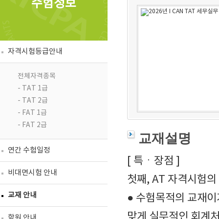
수험정보
자격시험등급안내
전체자격종목
- TAT 1급
- TAT 2급
- FAT 1급
- FAT 2급
교재설명
연간 수험일정
[ 특ㆍ장점 ]
비대면시험 안내
첫째, AT 자격시험의
교재 안내
● 수험목적의 교재이
맞게 실무적인 회계처
학원 안내