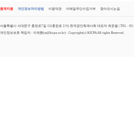
원격지원
개인정보처리방법
이용약관
이메일무단수집거부
찾아오시는길
서울특별시 서대문구 충정로7길 12(충정로 2가) 한국공인회계사회 대표자 최운열 | TEL : 02-3149-
개인정보보호 책임자 : 이재환(at@kicpa.or.kr) : Copyright(c) KICPA All rights Reserved.