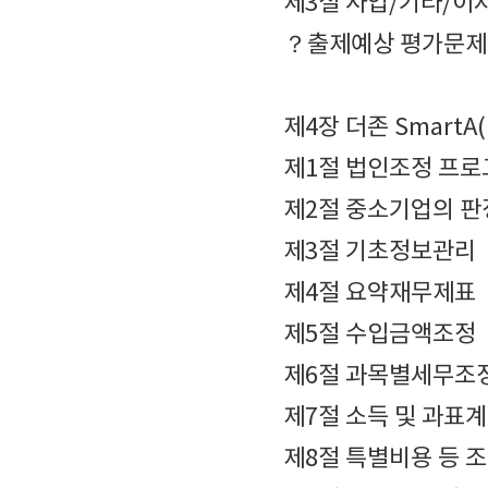
제3절 사업/기타/이
？출제예상 평가문제
제4장 더존 SmartA
제1절 법인조정 프로
제2절 중소기업의 
제3절 기초정보관리
제4절 요약재무제표
제5절 수입금액조정
제6절 과목별세무조
제7절 소득 및 과표
제8절 특별비용 등 