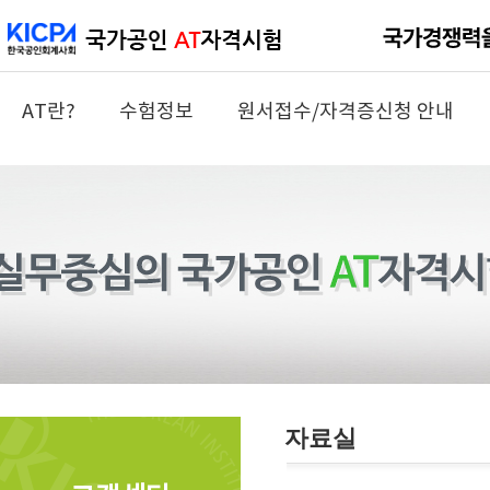
AT란?
수험정보
원서접수/자격증신청 안내
자료실