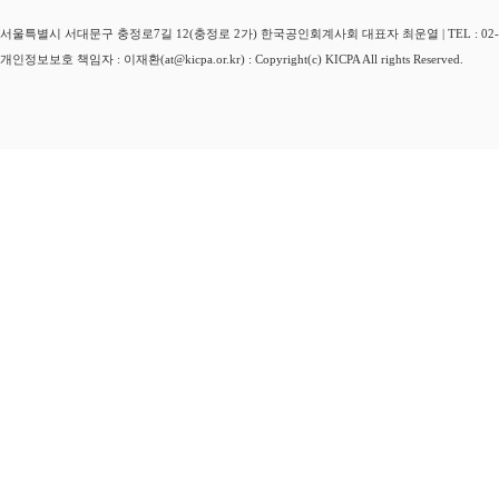
서울특별시 서대문구 충정로7길 12(충정로 2가) 한국공인회계사회 대표자 최운열 | TEL : 02-3149-
개인정보보호 책임자 : 이재환(at@kicpa.or.kr) : Copyright(c) KICPA All rights Reserved.