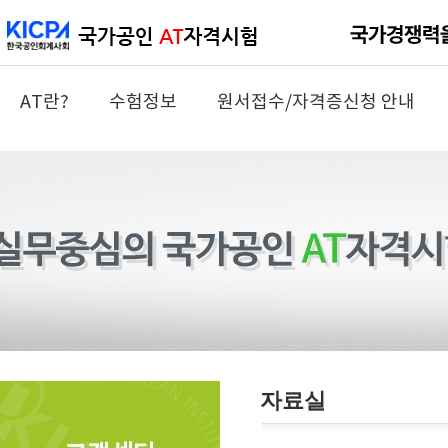
AT란?
수험정보
원서접수/자격증신청 안내
자료실