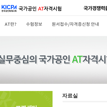
AT란?
수험정보
원서접수/자격증신청 안내
자료실