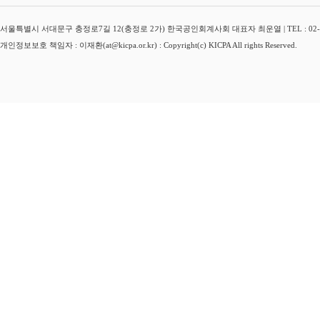
서울특별시 서대문구 충정로7길 12(충정로 2가) 한국공인회계사회 대표자 최운열 | TEL : 02-3149-
개인정보보호 책임자 : 이재환(at@kicpa.or.kr) : Copyright(c) KICPA All rights Reserved.