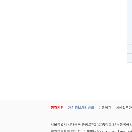
원격지원
개인정보처리방법
이용약관
이메일무단
서울특별시 서대문구 충정로7길 12(충정로 2가) 한국공인회계사회 
개인정보보호 책임자 : 이재환(at@kicpa.or.kr) : Copyright(c) K