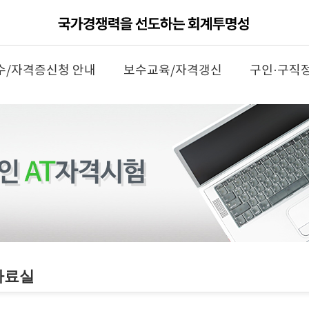
수/자격증신청 안내
보수교육/자격갱신
구인·구직
자료실