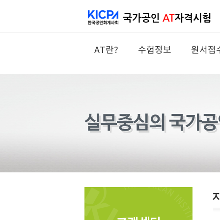
AT란?
수험정보
원서접