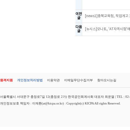
이전
[news1]충북교육청, 직업계고
글
다음
[뉴시스]모니토, 'AT자격시험'
글
원격지원
개인정보처리방법
이용약관
이메일무단수집거부
찾아오시는길
서울특별시 서대문구 충정로7길 12(충정로 2가) 한국공인회계사회 대표자 최운열 | TEL : 02-3149-
개인정보보호 책임자 : 이재환(at@kicpa.or.kr) : Copyright(c) KICPA All rights Reserved.