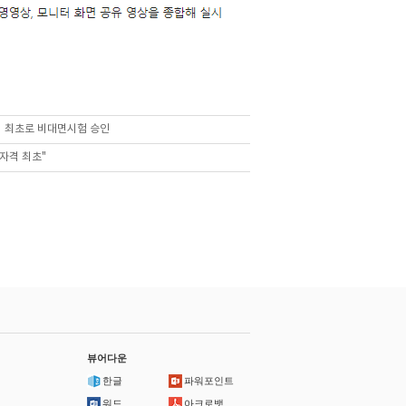
격 최초로 비대면시험 승인
자격 최초"
뷰어다운
한글
파워포인트
워드
아크로뱃