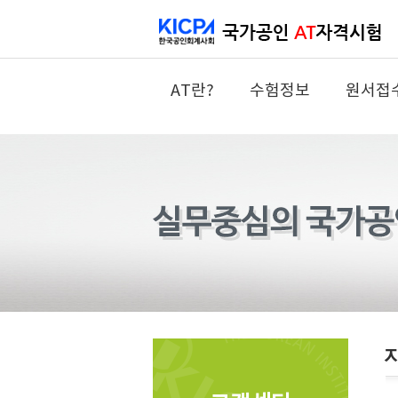
AT란?
수험정보
원서접