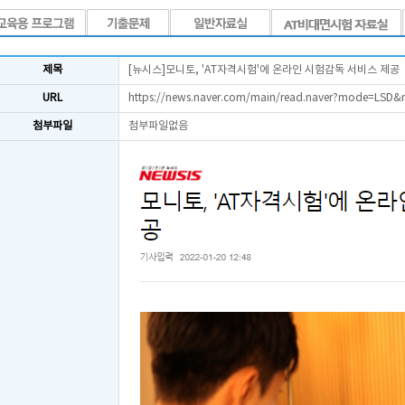
제목
[뉴시스]모니토, 'AT자격시험'에 온라인 시험감독 서비스 제공
URL
https://news.naver.com/main/read.naver?mode=LS
첨부파일
첨부파일없음