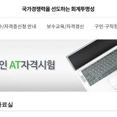
수/자격증신청 안내
보수교육/자격갱신
구인·구직
자료실