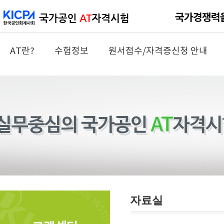
AT란?
수험정보
원서접수/자격증신청 안내
자료실