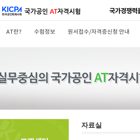
AT란?
수험정보
원서접수/자격증신청 안내
자료실