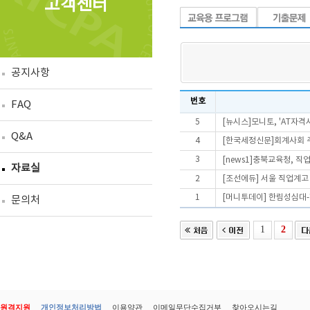
고객센터
공지사항
번호
FAQ
5
[뉴시스]모니토, 'AT자격
Q&A
4
[한국세정신문]회계사회 주관
3
[news1]충북교육청, 직
자료실
2
[조선에듀] 서울 직업계고
1
[머니투데이] 한림성심대
문의처
1
2
원격지원
개인정보처리방법
이용약관
이메일무단수집거부
찾아오시는길