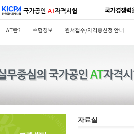
AT란?
수험정보
원서접수/자격증신청 안내
자료실