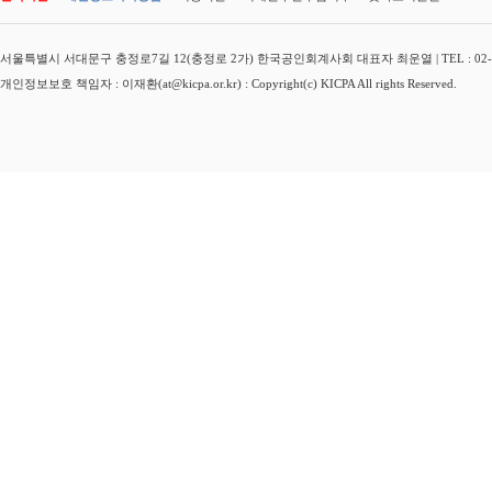
서울특별시 서대문구 충정로7길 12(충정로 2가) 한국공인회계사회 대표자 최운열 | TEL : 02-3149-
개인정보보호 책임자 : 이재환(at@kicpa.or.kr) : Copyright(c) KICPA All rights Reserved.