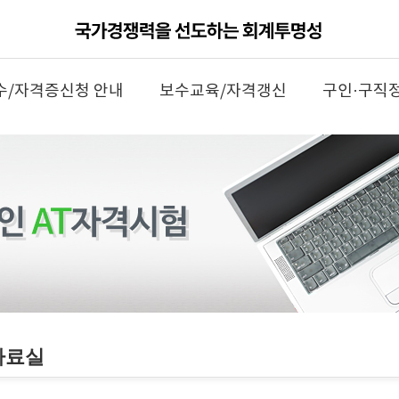
수/자격증신청 안내
보수교육/자격갱신
구인·구직
자료실