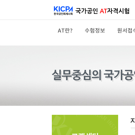
AT란?
수험정보
원서접