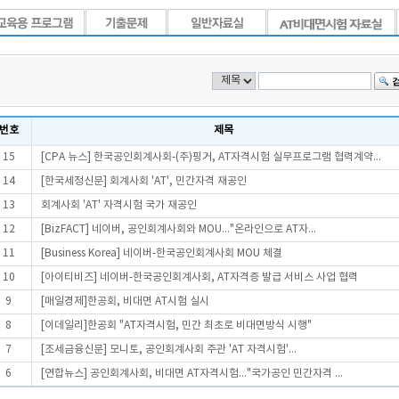
번호
제목
15
[CPA 뉴스] 한국공인회계사회-(주)핑거, AT자격시험 실무프로그램 협력계약...
14
[한국세정신문] 회계사회 'AT', 민간자격 재공인
13
회계사회 'AT' 자격시험 국가 재공인
12
[BizFACT] 네이버, 공인회계사회와 MOU..."온라인으로 AT자...
11
[Business Korea] 네이버-한국공인회계사회 MOU 체결
10
[아이티비즈] 네이버-한국공인회계사회, AT자격증 발급 서비스 사업 협력
9
[매일경제]한공회, 비대면 AT시험 실시
8
[이데일리]한공회 "AT자격시험, 민간 최초로 비대면방식 시행"
7
[조세금융신문] 모니토, 공인회계사회 주관 'AT 자격시험'...
6
[연합뉴스] 공인회계사회, 비대면 AT자격시험..."국가공인 민간자격 ...