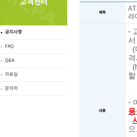
고객센터
A
제목
라
-
공지사항
서
FAQ
(
격
Q&A
(
할
자료실
문의처
-
용
내용
으