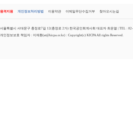
원격지원
개인정보처리방법
이용약관
이메일무단수집거부
찾아오시는길
서울특별시 서대문구 충정로7길 12(충정로 2가) 한국공인회계사회 대표자 최운열 | TEL : 02-3149-
개인정보보호 책임자 : 이재환(at@kicpa.or.kr) : Copyright(c) KICPA All rights Reserved.