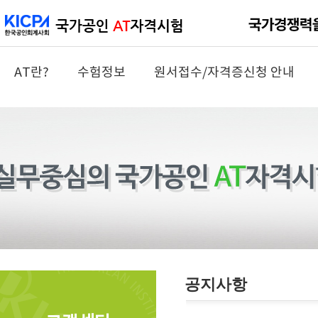
AT란?
수험정보
원서접수/자격증신청 안내
공지사항