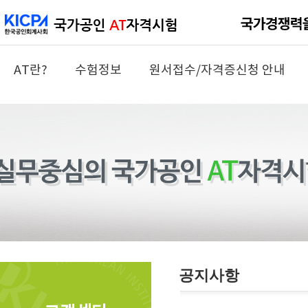
AT란?
수험정보
원서접수/자격증신청 안내
공지사항