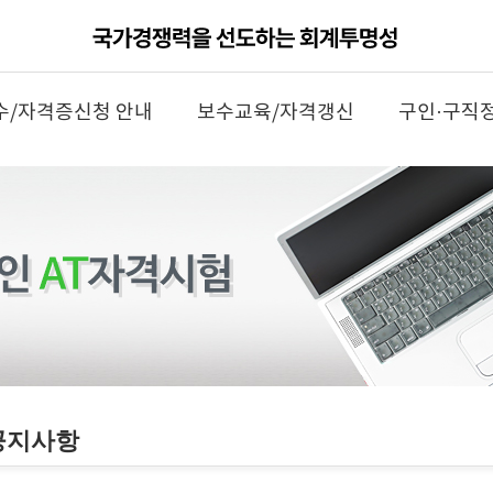
수/자격증신청 안내
보수교육/자격갱신
구인·구직
공지사항