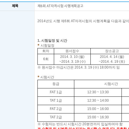
제목
제6회 AT자격시험 시행계획공고
2014
년도 시행 제6
회
AT
자격시험의 시행계획을 다음과 같
2014.
한국공인회계
1.
시험일정 및 시간
시험일정
회차
원서접수
장소공고
2014. 3. 10 (
월
)
2014. 4. 14 (
월
)
6회
~2014. 3. 19 (
수
)
~2014. 4. 19 (
토
)
※
원서접수 마감시간은
2014. 3. 19 (수
) 18:00
까지 임
시험시간
등급
시험시간
FAT 1
급
12:30 ~ 13:30
TAT 1
급
12:30 ~ 14:00
FAT 2
급
15:00 ~ 16:00
TAT 2
급
15:00 ~ 16:30
※
수험자는 반드시 시험시간
20
분전까지 입실하여야 함