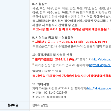
8.
시험장소
서울
,
부산
,
대구
,
광주
,
대전
,
인천
,
부천
,
하남
,
울산
,
춘천
,
원
창원
,
전주
,
여수
,
순천
,
목포
,
제주 등 전국적으로 시행하는 
인원이 일정 인원에 미달하는 경우 인근지역을 통합하여 실
※
시험장소는 응시원서 접수마감 이후
,
입력된 주소지를 기
서접수 시 수험자가 선택할 수 없음
※
고사장 별 주차시설 확보가 어려운 관계로 대중교통을 
9.
시험장소 공고 및 수험표출력
시험장소 공고기간
2014. 4. 14 (
월
) ~ 2014. 4. 19 (
토
)
:
※
장소공고기간 내 수험표를 출력하여 신분증과 함께 지참할
10.
합격자발표 및 자격증 신청
합격자발표일
2014. 5. 8 (
목
)
, AT
홈페이지
(
http://at.kicpa.
:
자격증 신청
:
합격자의 경우
AT
홈페이지
(
http://at.kicpa.or.
릭하여 신청할 수 있음
※
개인 및 단체접수에 관계없이 합격자가 자격증발급신청을
11.
기타사항
기타 자세한 사항은
AT
자격시험 홈페이지
(
http://at.kicpa.or.k
▶ 전화
: 02-3149-0223~5
▶
이메일
: at@kicpa.or.kr
첨부파일
첨부파일없음