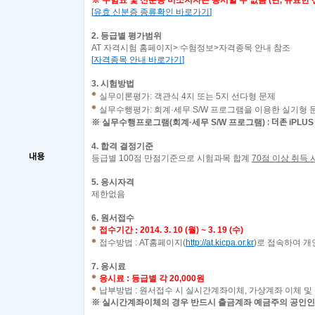
※ 수험표 및
신분증 미소지자는 응시할 수 없음
(
단
,
유효한 
[
유효 신분증 종류확인 바로가기
]
2.
등급별 평가범위
AT
자격시험 홈페이지
>
수험정보
>
자격종목 안내 참조
[
자격종목 안내 바로가기
]
3.
시험방법
실무이론평가: 객관식 4지 또는 5지 선다형 문제
실무수행평가: 회계·세무 S/W 프로그램을 이용한 실기형 
※
실무수행프로그램(회계·세무 S/W 프로그램)
iPLU
: 더존
4.
합격 결정기준
내용
등급별
100
점 만점기준으로 시험과목 합계
70
점 이상 취득 
5.
응시자격
제한없음
6.
원서접수
접수기간
2014. 3. 10 (
월
) ~ 3. 19 (
수
)
:
접수방법
: AT
홈페이지
(
http://at.kicpa.or.kr
)
로 접속하여 개
7.
응시료
응시료
:
등급별 각
20,000
원
납부방법
:
원서접수 시 실시간계좌이체
,
가상계좌 이체 및
※
실시간계좌이체의 경우 반드시 출금계좌 예금주의 공인인