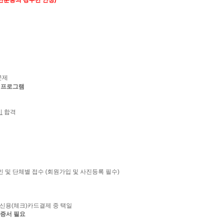
신분증의 경우만 인정
)
문제
S
프로그램
시
합격
인 및 단체별 접수
(
회원가입 및 사진등록 필수
)
 신용
(
체크
)
카드결제 중 택일
증서 필요