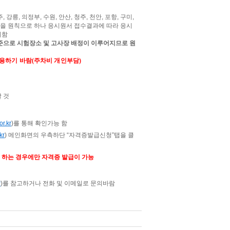
주
,
강릉
,
의정부
,
수원
,
안산
,
청주
,
천안
,
포항
,
구미
,
것을 원칙으로 하나 응시원서 접수결과에 따라 응시
시함
준으로 시험장소 및 고사장 배정이 이루어지므로 원
이용하기 바람
(
주차비 개인부담
)
 것
or.kr
)
를 통해 확인가능 함
kr
)
메인화면의 우측하단
“
자격증발급신청
”
탭을 클
 하는 경우에만 자격증 발급이 가능
r
)
를 참고하거나 전화 및 이메일로 문의바람