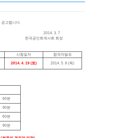
이 공고합니다
.
 3. 7
사회 회장
시험일자
합격자발표
2014. 4. 19 (
토
)
2014. 5. 8 (
목
)
60
분
90
분
60
분
90
분