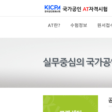
AT란?
수험정보
원서접