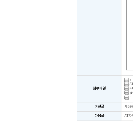
비
A
A
첨부파일
★
더
이전글
제59
다음글
AT자