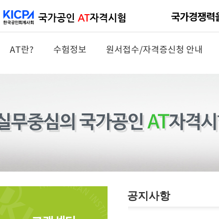
AT란?
수험정보
원서접수/자격증신청 안내
공지사항