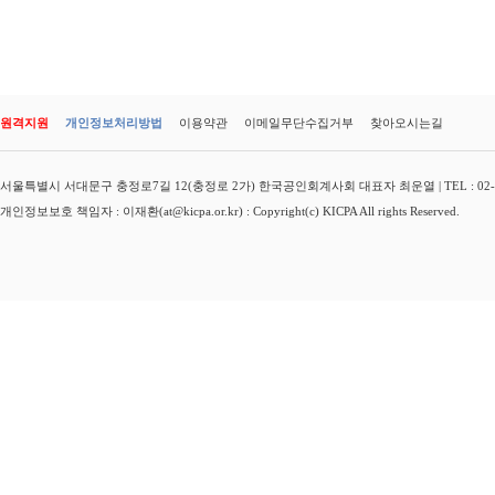
원격지원
개인정보처리방법
이용약관
이메일무단수집거부
찾아오시는길
서울특별시 서대문구 충정로7길 12(충정로 2가) 한국공인회계사회 대표자 최운열 | TEL : 02-3149-
개인정보보호 책임자 : 이재환(at@kicpa.or.kr) : Copyright(c) KICPA All rights Reserved.