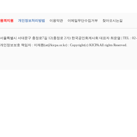
원격지원
개인정보처리방법
이용약관
이메일무단수집거부
찾아오시는길
서울특별시 서대문구 충정로7길 12(충정로 2가) 한국공인회계사회 대표자 최운열 | TEL : 02-3149-
개인정보보호 책임자 : 이재환(at@kicpa.or.kr) : Copyright(c) KICPA All rights Reserved.