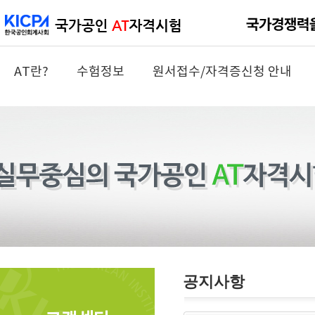
AT란?
수험정보
원서접수/자격증신청 안내
공지사항