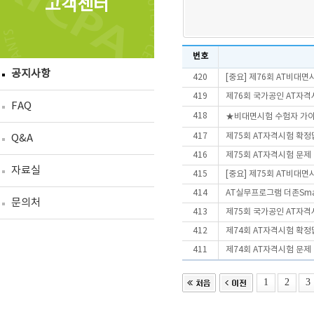
고객센터
번호
공지사항
420
[중요] 제76회 AT비대
419
제76회 국가공인 AT자격
FAQ
418
★비대면시험 수험자 가
417
제75회 AT자격시험 확정
Q&A
416
제75회 AT자격시험 문제
자료실
415
[중요] 제75회 AT비대
414
AT실무프로그램 더존Smart
문의처
413
제75회 국가공인 AT자격
412
제74회 AT자격시험 확정
411
제74회 AT자격시험 문제
1
2
3