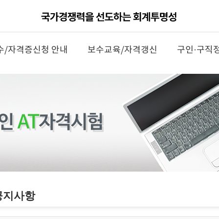
수/자격증신청 안내
보수교육/자격갱신
구인·구직
공지사항