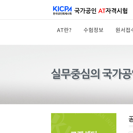
AT란?
수험정보
원서접