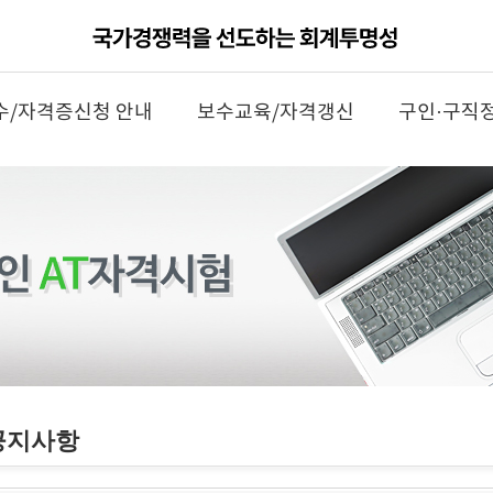
수/자격증신청 안내
보수교육/자격갱신
구인·구직
공지사항