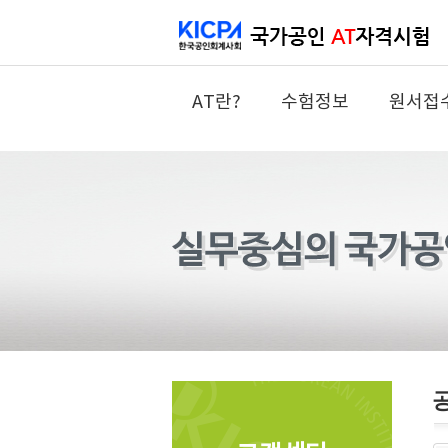
AT란?
수험정보
원서접