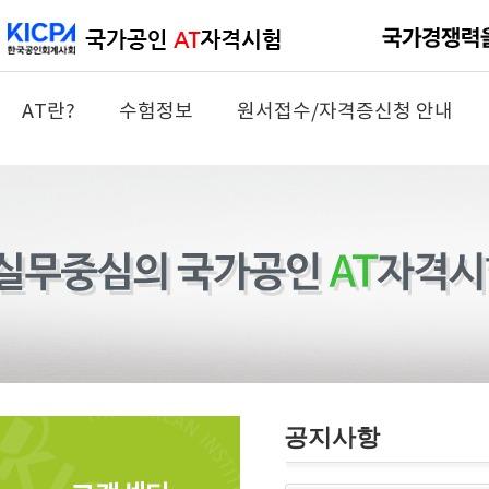
AT란?
수험정보
원서접수/자격증신청 안내
공지사항