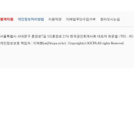
원격지원
개인정보처리방법
이용약관
이메일무단수집거부
찾아오시는길
서울특별시 서대문구 충정로7길 12(충정로 2가) 한국공인회계사회 대표자 최운열 | TEL : 02-3149-
개인정보보호 책임자 : 이재환(at@kicpa.or.kr) : Copyright(c) KICPA All rights Reserved.