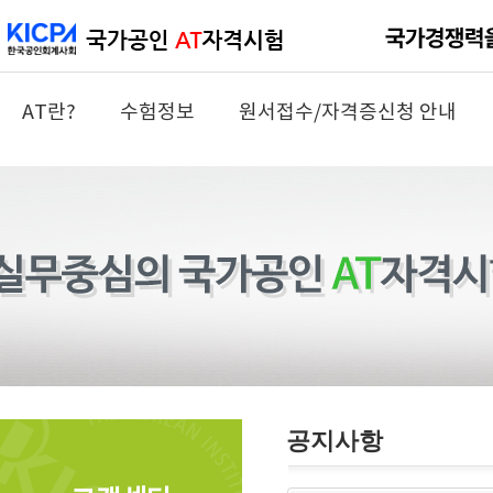
AT란?
수험정보
원서접수/자격증신청 안내
공지사항