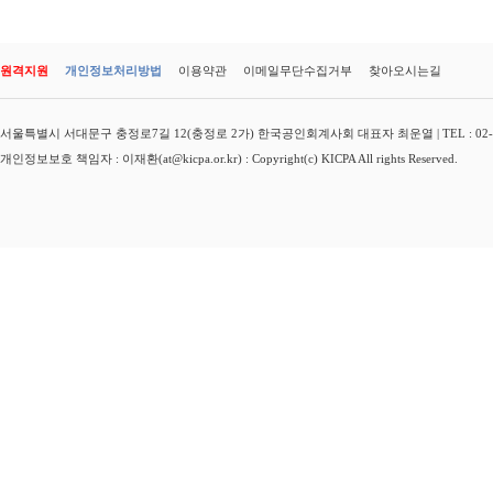
원격지원
개인정보처리방법
이용약관
이메일무단수집거부
찾아오시는길
서울특별시 서대문구 충정로7길 12(충정로 2가) 한국공인회계사회 대표자 최운열 | TEL : 02-3149-
개인정보보호 책임자 : 이재환(at@kicpa.or.kr) : Copyright(c) KICPA All rights Reserved.