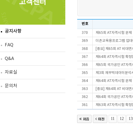
고객센터
번호
공지사항
370
제65회 AT자격시험 문제
369
더존교육용프로그램 업데이트
FAQ
368
[중요] 제65회 AT 비
367
제64회 AT자격시험 확정
Q&A
366
제65회 국가공인 AT자격
자료실
365
제3회 재무빅데이터분석사(
364
제64회 AT자격시험 문제
문의처
363
[중요] 제64회 AT 비
362
제64회 국가공인 AT자격
361
제63회 AT자격시험 확정
11
12
13