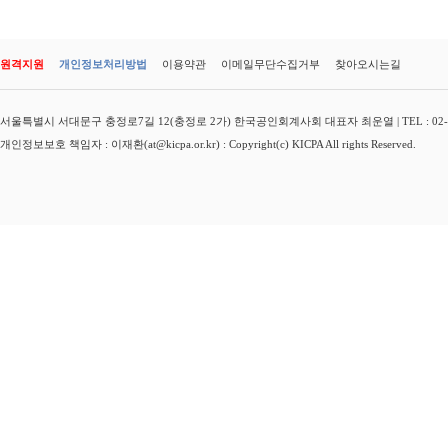
원격지원
개인정보처리방법
이용약관
이메일무단수집거부
찾아오시는길
서울특별시 서대문구 충정로7길 12(충정로 2가) 한국공인회계사회 대표자 최운열 | TEL : 02-3149-
개인정보보호 책임자 : 이재환(at@kicpa.or.kr) : Copyright(c) KICPA All rights Reserved.