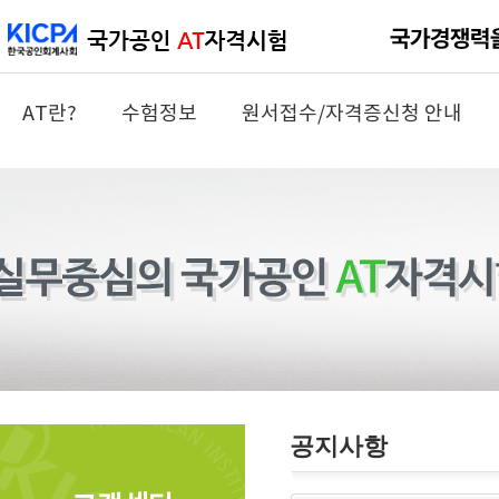
AT란?
수험정보
원서접수/자격증신청 안내
공지사항