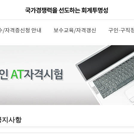
수/자격증신청 안내
보수교육/자격갱신
구인·구직
공지사항