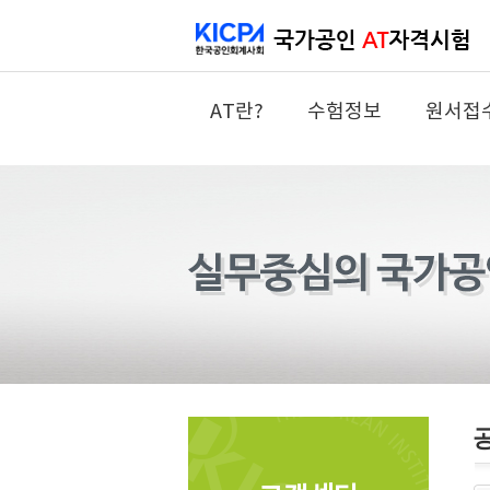
AT란?
수험정보
원서접