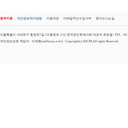
원격지원
개인정보처리방법
이용약관
이메일무단수집거부
찾아오시는길
서울특별시 서대문구 충정로7길 12(충정로 2가) 한국공인회계사회 대표자 최운열 | TEL : 02-3149-
개인정보보호 책임자 : 이재환(at@kicpa.or.kr) : Copyright(c) KICPA All rights Reserved.