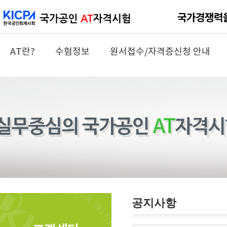
AT란?
수험정보
원서접수/자격증신청 안내
공지사항