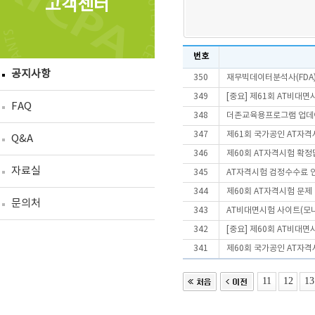
고객센터
번호
공지사항
350
재무빅데이터분석사(FDA
349
[중요] 제61회 AT비대
FAQ
348
더존교육용프로그램 업데
347
제61회 국가공인 AT자격
Q&A
346
제60회 AT자격시험 확정
자료실
345
AT자격시험 검정수수료 
344
제60회 AT자격시험 문제
문의처
343
AT비대면시험 사이트(모니
342
[중요] 제60회 AT비대
341
제60회 국가공인 AT자격
11
12
13