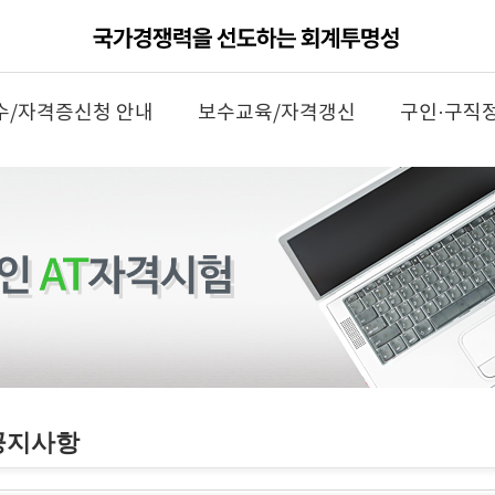
수/자격증신청 안내
보수교육/자격갱신
구인·구직
공지사항