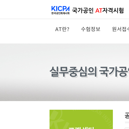
AT란?
수험정보
원서접