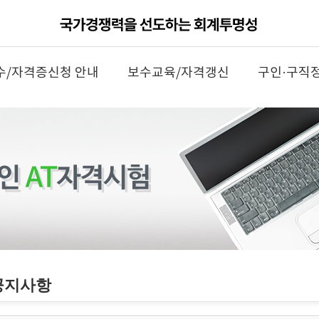
수/자격증신청 안내
보수교육/자격갱신
구인·구직
공지사항