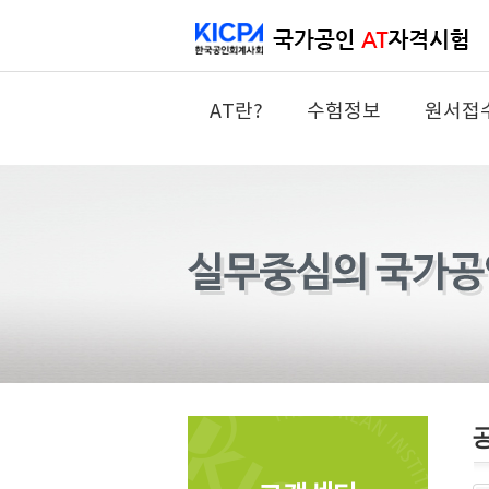
AT란?
수험정보
원서접