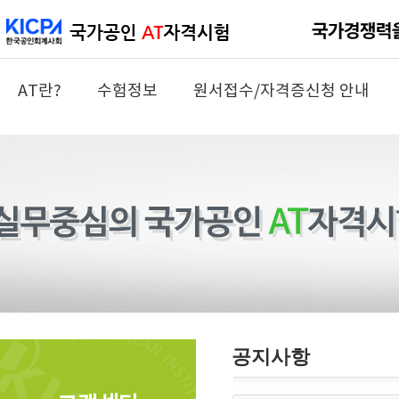
AT란?
수험정보
원서접수/자격증신청 안내
공지사항