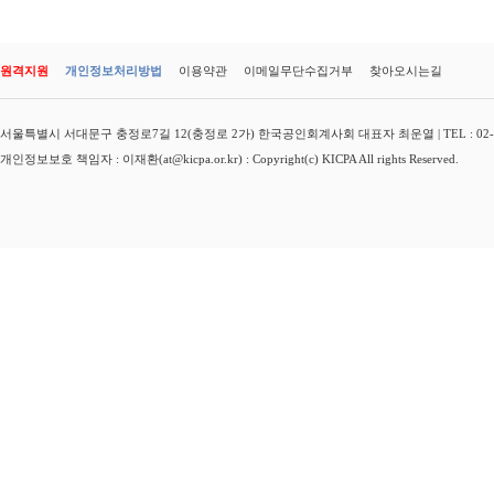
원격지원
개인정보처리방법
이용약관
이메일무단수집거부
찾아오시는길
서울특별시 서대문구 충정로7길 12(충정로 2가) 한국공인회계사회 대표자 최운열 | TEL : 02-3149-
개인정보보호 책임자 : 이재환(at@kicpa.or.kr) : Copyright(c) KICPA All rights Reserved.