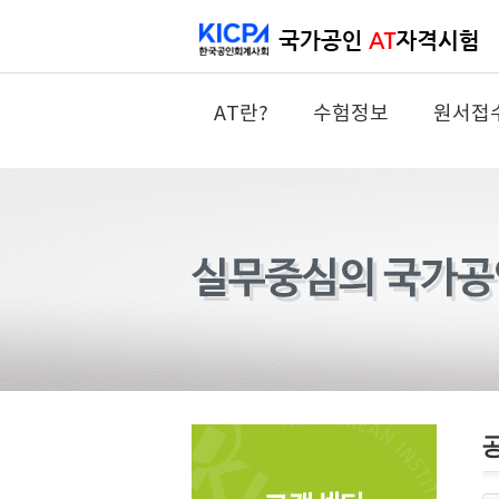
AT란?
수험정보
원서접