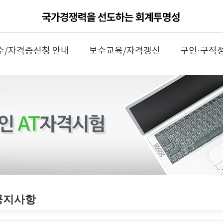
수/자격증신청 안내
보수교육/자격갱신
구인·구직
공지사항