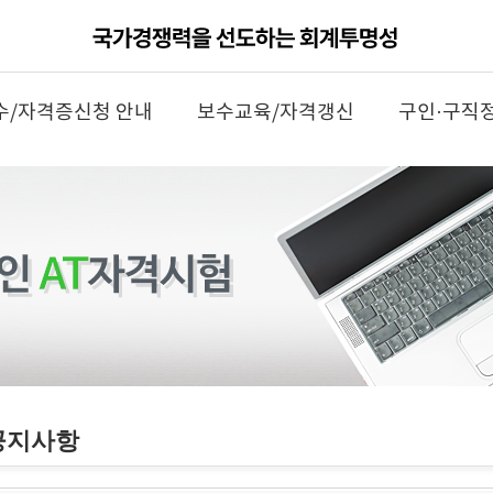
수/자격증신청 안내
보수교육/자격갱신
구인·구직
공지사항