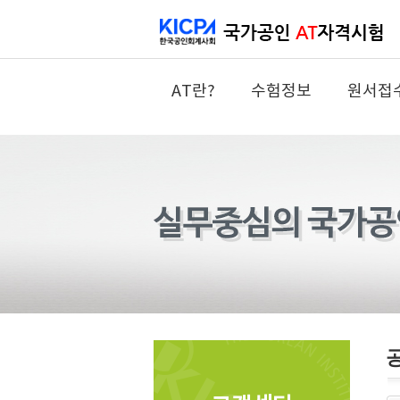
AT란?
수험정보
원서접