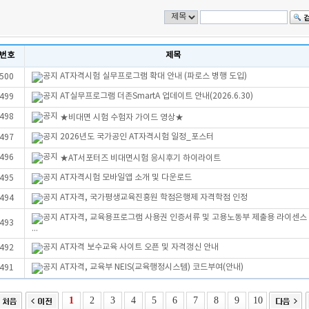
번호
제목
AT자격시험 실무프로그램 확대 안내 (파로스 병행 도입)
500
AT실무프로그램 더존SmartA 업데이트 안내(2026.6.30)
499
498
★비대면 시험 수험자 가이드 영상★
2026년도 국가공인 AT자격시험 일정_포스터
497
496
★AT서포터즈 비대면시험 응시후기 하이라이트
AT자격시험 모바일앱 소개 및 다운로드
495
AT자격, 국가평생교육진흥원 학점은행제 자격학점 인정
494
AT자격, 교육용프로그램 사용권 인증서류 및 고용노동부 제출용 라이센스
493
...
AT자격 보수교육 사이트 오픈 및 자격갱신 안내
492
AT자격, 교육부 NEIS(교육행정시스템) 코드부여(안내)
491
1
2
3
4
5
6
7
8
9
10