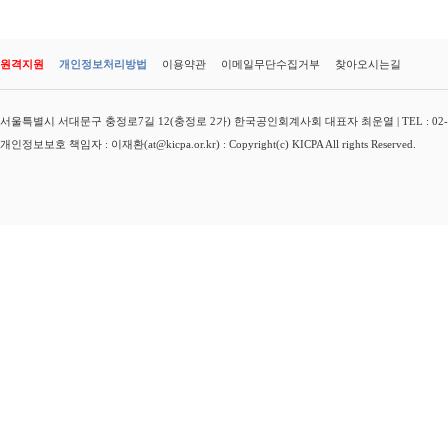
원격지원
개인정보처리방법
이용약관
이메일무단수집거부
찾아오시는길
서울특별시 서대문구 충정로7길 12(충정로 2가) 한국공인회계사회 대표자 최운열 | TEL : 02-3149-
개인정보보호 책임자 : 이재환(at@kicpa.or.kr) : Copyright(c) KICPA All rights Reserved.