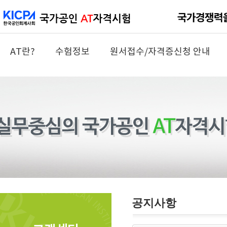
AT란?
수험정보
원서접수/자격증신청 안내
공지사항