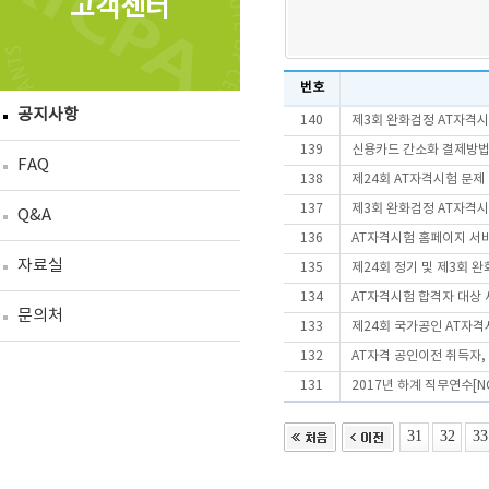
고객센터
번호
공지사항
140
제3회 완화검정 AT자격
139
신용카드 간소화 결제방법
FAQ
138
제24회 AT자격시험 문제
137
제3회 완화검정 AT자격시
Q&A
136
AT자격시험 홈페이지 서
자료실
135
제24회 정기 및 제3회 
134
AT자격시험 합격자 대상 
문의처
133
제24회 국가공인 AT자
132
AT자격 공인이전 취득자
131
2017년 하계 직무연수[N
31
32
33