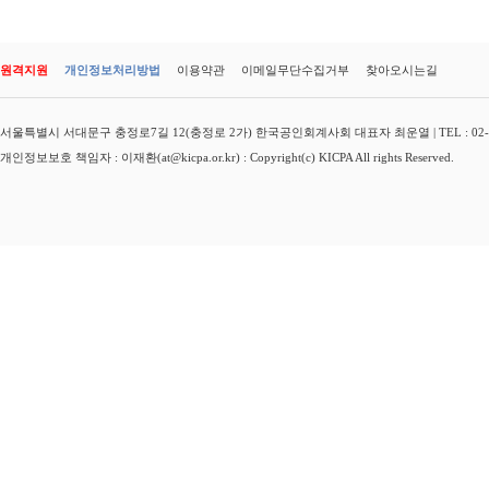
원격지원
개인정보처리방법
이용약관
이메일무단수집거부
찾아오시는길
서울특별시 서대문구 충정로7길 12(충정로 2가) 한국공인회계사회 대표자 최운열 | TEL : 02-3149-
개인정보보호 책임자 : 이재환(at@kicpa.or.kr) : Copyright(c) KICPA All rights Reserved.