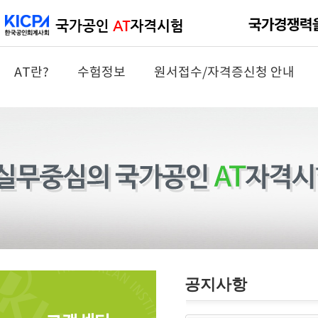
AT란?
수험정보
원서접수/자격증신청 안내
공지사항