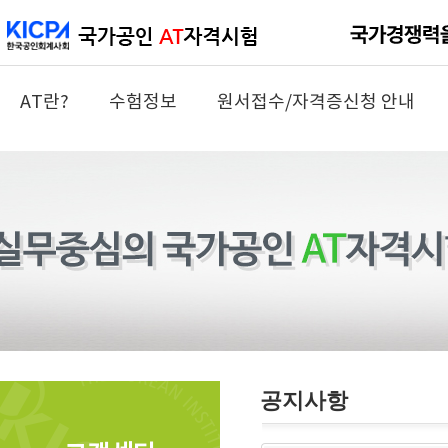
AT란?
수험정보
원서접수/자격증신청 안내
공지사항