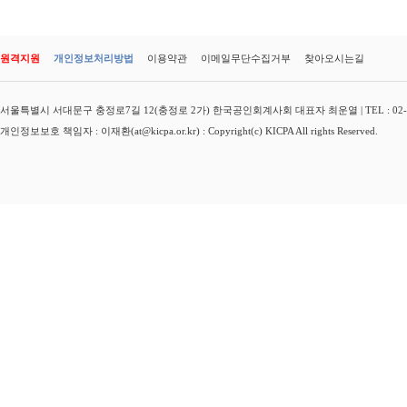
원격지원
개인정보처리방법
이용약관
이메일무단수집거부
찾아오시는길
서울특별시 서대문구 충정로7길 12(충정로 2가) 한국공인회계사회 대표자 최운열 | TEL : 02-3149-
개인정보보호 책임자 : 이재환(at@kicpa.or.kr) : Copyright(c) KICPA All rights Reserved.