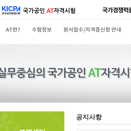
AT란?
수험정보
원서접수/자격증신청 안내
공지사항