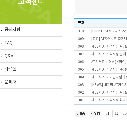
고객센터
번호
공지사항
310
[EVENT] AT서포터즈 2
309
[중요] AT자격시험 출제
FAQ
308
제53회 AT자격시험 확정
307
제53회 AT자격시험 문제
Q&A
306
AT자격증 네이버(온라인)
자료실
305
제53회 AT대면시험 수험
304
제53회 AT비대면시험 
문의처
303
[NEWS] 네이버-AT자격
302
제52회 AT자격시험 확정
301
제53회 AT자격시험 원서
11
12
13