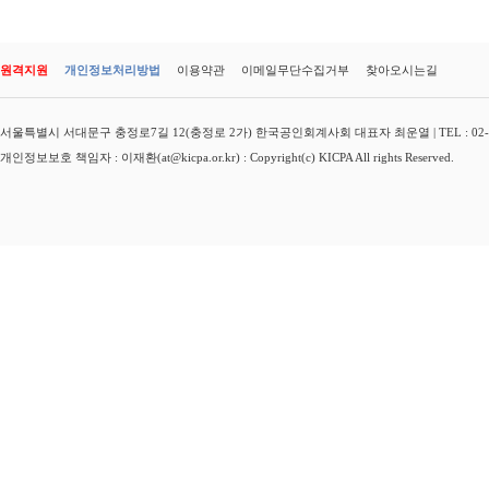
원격지원
개인정보처리방법
이용약관
이메일무단수집거부
찾아오시는길
서울특별시 서대문구 충정로7길 12(충정로 2가) 한국공인회계사회 대표자 최운열 | TEL : 02-3149-
개인정보보호 책임자 : 이재환(at@kicpa.or.kr) : Copyright(c) KICPA All rights Reserved.