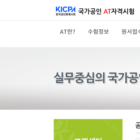
AT란?
수험정보
원서접