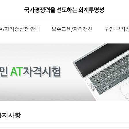
수/자격증신청 안내
보수교육/자격갱신
구인·구직
공지사항