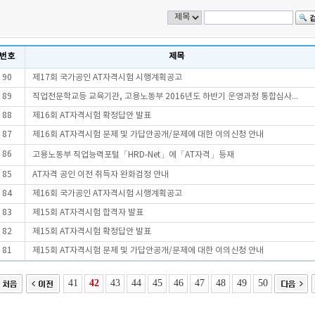
번호
제목
90
제17회 국가공인 AT자격시험 시행계획공고
89
직업전문학교등 교육기관, 고용노동부 2016년도 하반기 운영과정 통합심사...
88
제16회 AT자격시험 확정답안 발표
87
제16회 AT자격시험 문제 및 가답안공개/문제에 대한 이의신청 안내
86
고용노동부 직업능력포털「HRD-Net」에「AT자격」등재
85
AT자격 공인 이전 취득자 완화검정 안내
84
제16회 국가공인 AT자격시험 시행계획공고
83
제15회 AT자격시험 합격자 발표
82
제15회 AT자격시험 확정답안 발표
81
제15회 AT자격시험 문제 및 가답안공개/문제에 대한 이의신청 안내
41
42
43
44
45
46
47
48
49
50