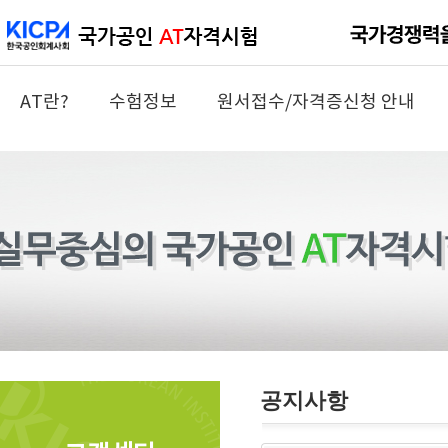
AT란?
수험정보
원서접수/자격증신청 안내
공지사항