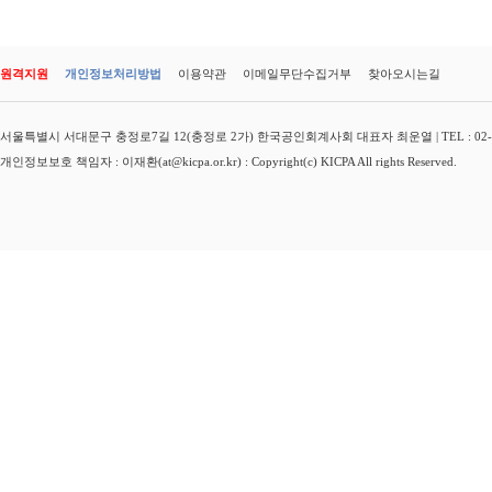
원격지원
개인정보처리방법
이용약관
이메일무단수집거부
찾아오시는길
서울특별시 서대문구 충정로7길 12(충정로 2가) 한국공인회계사회 대표자 최운열 | TEL : 02-3149-
개인정보보호 책임자 : 이재환(at@kicpa.or.kr) : Copyright(c) KICPA All rights Reserved.