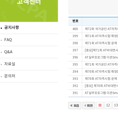
고객센터
번호
공지사항
400
제72회 국가공인 AT자격
399
제71회 AT자격시험 확정
FAQ
398
제71회 AT자격시험 문제
397
[중요]제71회 AT비대면
Q&A
396
AT실무프로그램 더존Smar
자료실
395
제71회 국가공인 AT자격
394
제70회 AT자격시험 확정
문의처
393
제70회 AT자격시험 문제
392
[중요] 제70회 AT비대
391
AT실무프로그램 더존Smart
11
12
13