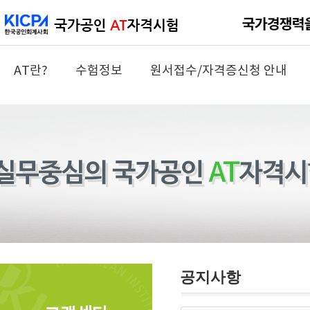
AT란?
수험정보
원서접수/자격증신청 안내
공지사항