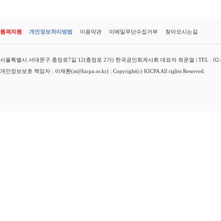
원격지원
개인정보처리방법
이용약관
이메일무단수집거부
찾아오시는길
서울특별시 서대문구 충정로7길 12(충정로 2가) 한국공인회계사회 대표자 최운열 | TEL : 02-3149-
개인정보보호 책임자 : 이재환(at@kicpa.or.kr) : Copyright(c) KICPA All rights Reserved.