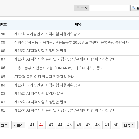
번호
제목
90
제17회 국가공인 AT자격시험 시행계획공고
89
직업전문학교등 교육기관, 고용노동부 2016년도 하반기 운영과정 통합심사...
88
제16회 AT자격시험 확정답안 발표
87
제16회 AT자격시험 문제 및 가답안공개/문제에 대한 이의신청 안내
86
고용노동부 직업능력포털「HRD-Net」에「AT자격」등재
85
AT자격 공인 이전 취득자 완화검정 안내
84
제16회 국가공인 AT자격시험 시행계획공고
83
제15회 AT자격시험 합격자 발표
82
제15회 AT자격시험 확정답안 발표
81
제15회 AT자격시험 문제 및 가답안공개/문제에 대한 이의신청 안내
41
42
43
44
45
46
47
48
49
50