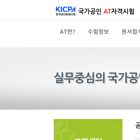
AT란?
수험정보
원서접