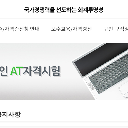
수/자격증신청 안내
보수교육/자격갱신
구인·구직
공지사항