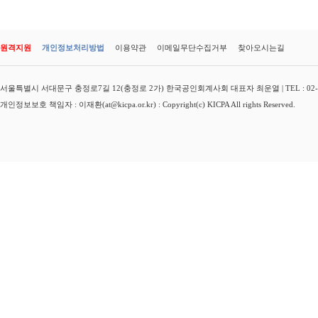
원격지원
개인정보처리방법
이용약관
이메일무단수집거부
찾아오시는길
서울특별시 서대문구 충정로7길 12(충정로 2가) 한국공인회계사회 대표자 최운열 | TEL : 02-3149-
개인정보보호 책임자 : 이재환(at@kicpa.or.kr) : Copyright(c) KICPA All rights Reserved.