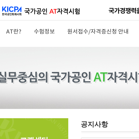
AT란?
수험정보
원서접수/자격증신청 안내
공지사항