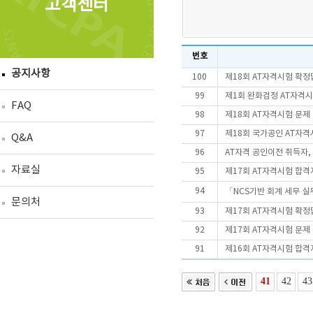
고객센터
번호
공지사항
100
제18회 AT자격시험 확정
99
제1회 완화검정 AT자격시
FAQ
98
제18회 AT자격시험 문제
97
제18회 국가공인 AT자
Q&A
96
AT자격 공인이전 취득자
자료실
95
제17회 AT자격시험 합격
94
「NCS기반 회계 세무 
문의처
93
제17회 AT자격시험 확정
92
제17회 AT자격시험 문제
91
제16회 AT자격시험 합격
41
42
43