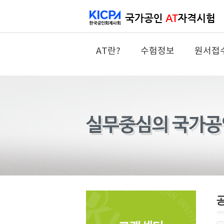
AT란?
수험정보
원서접