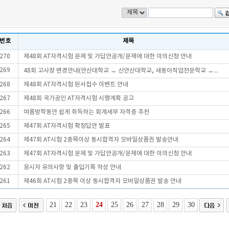
번호
제목
270
제48회 AT자격시험 문제 및 가답안공개/문제에 대한 이의신청 안내
269
48회 고사장 변경안내(안산대학교 → 신안산대학교, 새동아직업전문학교 →...
268
제48회 AT자격시험 원서접수 이벤트 안내
267
제48회 국가공인 AT자격시험 시행계획 공고
266
여름방학동안 쉽게 취득하는 회계세무 자격증 추천
265
제47회 AT자격시험 확정답안 발표
264
제47회 AT시험 2종목이상 동시합격자 모바일상품권 발송안내
263
제47회 AT자격시험 문제 및 가답안공개/문제에 대한 이의신청 안내
262
응시자 유의사항 및 출입기록 작성 안내
261
제46회 AT시험 2종목 이상 동시합격자 모바일상품권 발송 안내
21
22
23
24
25
26
27
28
29
30