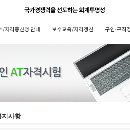
수/자격증신청 안내
보수교육/자격갱신
구인·구직
공지사항