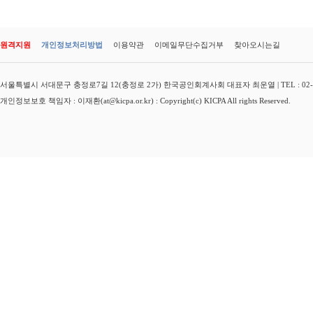
원격지원
개인정보처리방법
이용약관
이메일무단수집거부
찾아오시는길
서울특별시 서대문구 충정로7길 12(충정로 2가) 한국공인회계사회 대표자 최운열 | TEL : 02-3149-
개인정보보호 책임자 : 이재환(at@kicpa.or.kr) : Copyright(c) KICPA All rights Reserved.