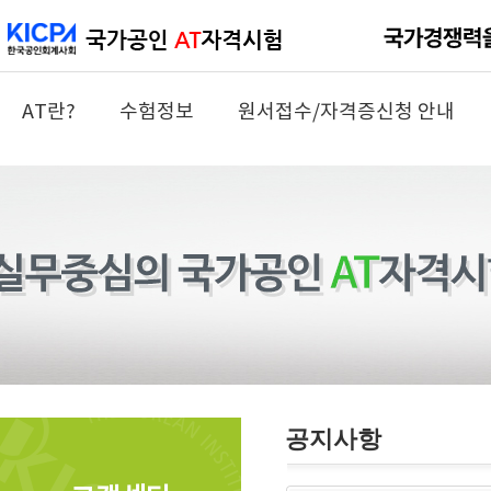
AT란?
수험정보
원서접수/자격증신청 안내
공지사항