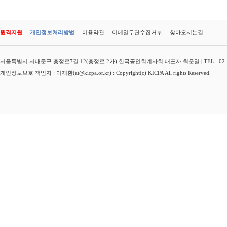
원격지원
개인정보처리방법
이용약관
이메일무단수집거부
찾아오시는길
서울특별시 서대문구 충정로7길 12(충정로 2가) 한국공인회계사회 대표자 최운열 | TEL : 02-3149-
개인정보보호 책임자 : 이재환(at@kicpa.or.kr) : Copyright(c) KICPA All rights Reserved.