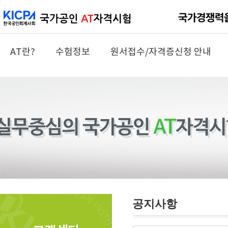
AT란?
수험정보
원서접수/자격증신청 안내
공지사항