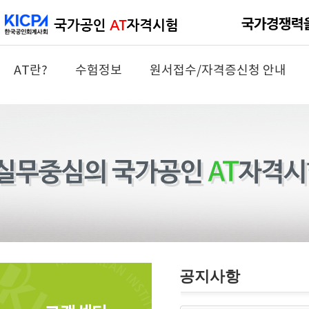
AT란?
수험정보
원서접수/자격증신청 안내
공지사항