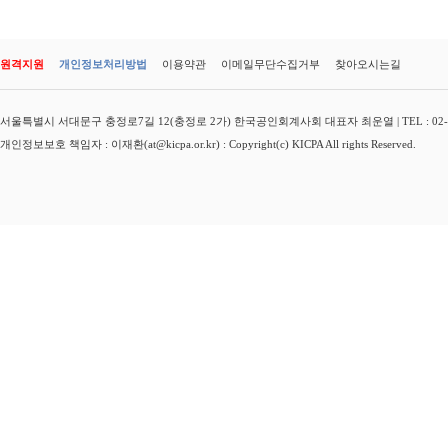
원격지원
개인정보처리방법
이용약관
이메일무단수집거부
찾아오시는길
서울특별시 서대문구 충정로7길 12(충정로 2가) 한국공인회계사회 대표자 최운열 | TEL : 02-3149-
개인정보보호 책임자 : 이재환(at@kicpa.or.kr) : Copyright(c) KICPA All rights Reserved.