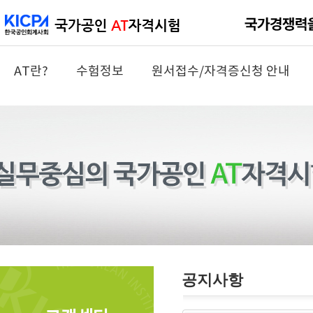
AT란?
수험정보
원서접수/자격증신청 안내
공지사항