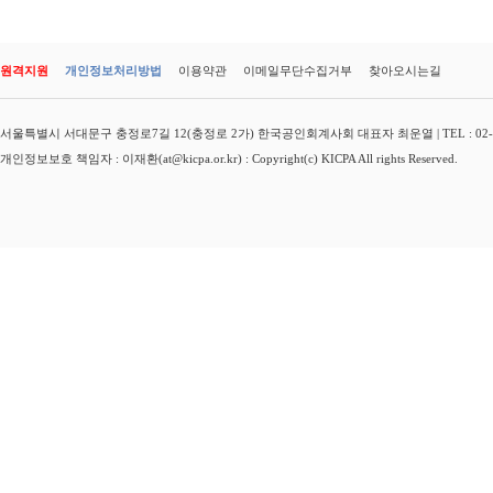
원격지원
개인정보처리방법
이용약관
이메일무단수집거부
찾아오시는길
서울특별시 서대문구 충정로7길 12(충정로 2가) 한국공인회계사회 대표자 최운열 | TEL : 02-3149-
개인정보보호 책임자 : 이재환(at@kicpa.or.kr) : Copyright(c) KICPA All rights Reserved.