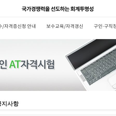
수/자격증신청 안내
보수교육/자격갱신
구인·구직
공지사항