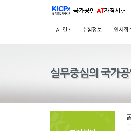
AT란?
수험정보
원서접