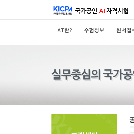
AT란?
수험정보
원서접