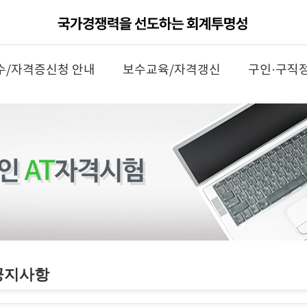
수/자격증신청 안내
보수교육/자격갱신
구인·구직
공지사항