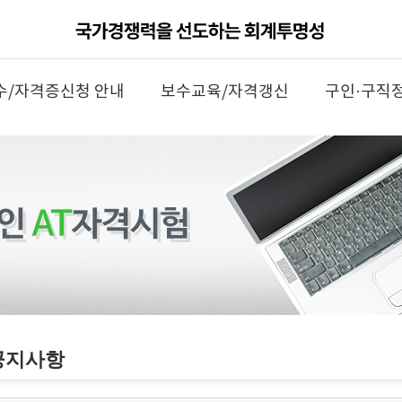
수/자격증신청 안내
보수교육/자격갱신
구인·구직
공지사항