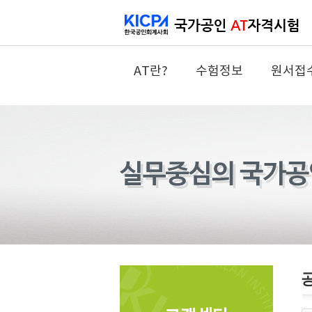
AT란?
수험정보
원서접