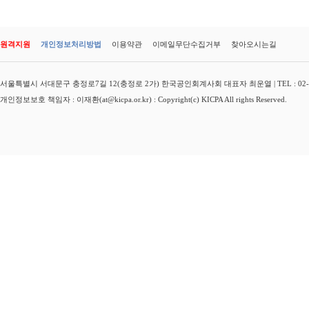
원격지원
개인정보처리방법
이용약관
이메일무단수집거부
찾아오시는길
서울특별시 서대문구 충정로7길 12(충정로 2가) 한국공인회계사회 대표자 최운열 | TEL : 02-3149-
개인정보보호 책임자 : 이재환(at@kicpa.or.kr) : Copyright(c) KICPA All rights Reserved.