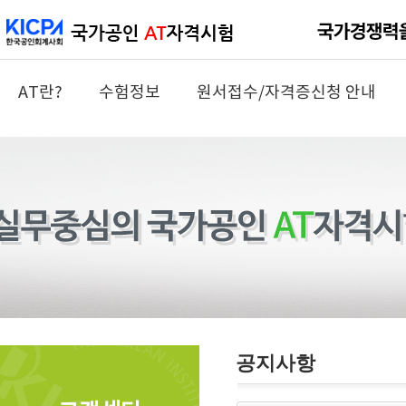
AT란?
수험정보
원서접수/자격증신청 안내
공지사항