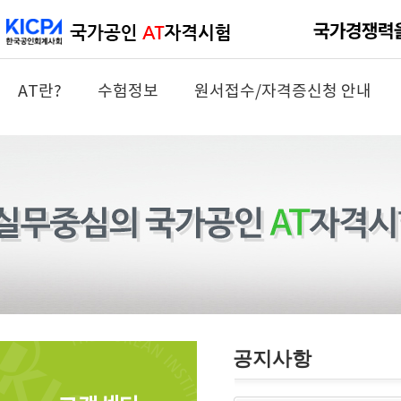
AT란?
수험정보
원서접수/자격증신청 안내
공지사항