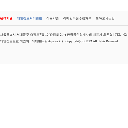
원격지원
개인정보처리방법
이용약관
이메일무단수집거부
찾아오시는길
서울특별시 서대문구 충정로7길 12(충정로 2가) 한국공인회계사회 대표자 최운열 | TEL : 02-3149-
개인정보보호 책임자 : 이재환(at@kicpa.or.kr) : Copyright(c) KICPA All rights Reserved.