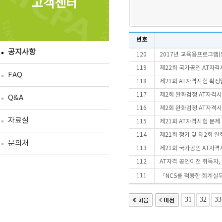
고객센터
번호
공지사항
120
2017년 교육용프로그램(S
119
제22회 국가공인 AT자
FAQ
118
제21회 AT자격시험 확정
117
제2회 완화검정 AT자격
Q&A
116
제2회 완화검정 AT자격시
자료실
115
제21회 AT자격시험 문제
114
제21회 정기 및 제2회 
문의처
113
제21회 국가공인 AT자
112
AT자격 공인이전 취득자
111
『NCS를 적용한 회계실
31
32
33