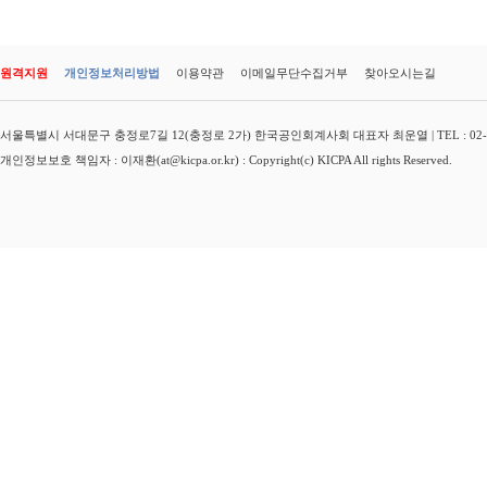
원격지원
개인정보처리방법
이용약관
이메일무단수집거부
찾아오시는길
서울특별시 서대문구 충정로7길 12(충정로 2가) 한국공인회계사회 대표자 최운열 | TEL : 02-3149-
개인정보보호 책임자 : 이재환(at@kicpa.or.kr) : Copyright(c) KICPA All rights Reserved.