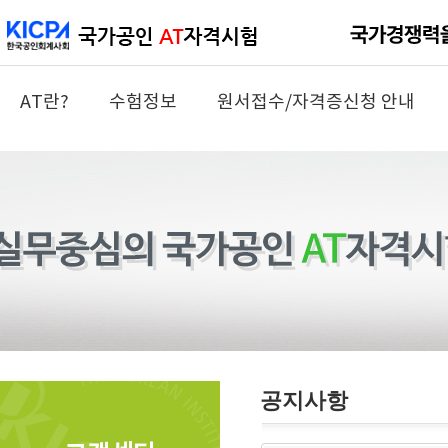
AT란?
수험정보
원서접수/자격증신청 안내
공지사항