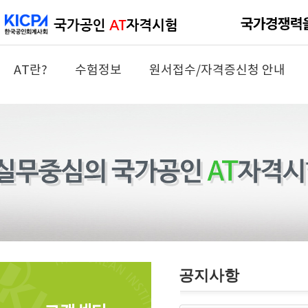
AT란?
수험정보
원서접수/자격증신청 안내
공지사항