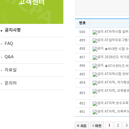
고객센터
번호
공지사항
AT자격시험 실무
500
AT실무프로그램 더
499
FAQ
498
★비대면 시험 수
Q&A
2026년도 국가
497
496
★AT서포터즈 
자료실
AT자격시험 모바
495
AT자격, 국가평
문의처
494
AT자격, 교육용
493
...
AT자격 보수교육
492
AT자격, 교육부 
491
1
2
3