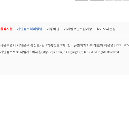
원격지원
개인정보처리방법
이용약관
이메일무단수집거부
찾아오시는길
서울특별시 서대문구 충정로7길 12(충정로 2가) 한국공인회계사회 대표자 최운열 | TEL : 02-3149-
개인정보보호 책임자 : 이재환(at@kicpa.or.kr) : Copyright(c) KICPA All rights Reserved.